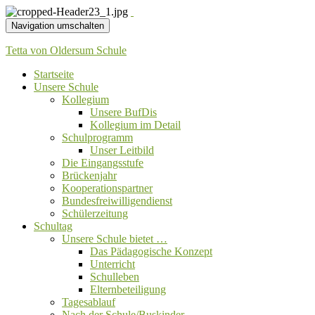
Navigation umschalten
Tetta von Oldersum Schule
Startseite
Unsere Schule
Kollegium
Unsere BufDis
Kollegium im Detail
Schulprogramm
Unser Leitbild
Die Eingangsstufe
Brückenjahr
Kooperationspartner
Bundesfreiwilligendienst
Schülerzeitung
Schultag
Unsere Schule bietet …
Das Pädagogische Konzept
Unterricht
Schulleben
Elternbeteiligung
Tagesablauf
Nach der Schule/Buskinder