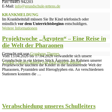
Fax: 04463 942203
E-Mail:
info@grundschule-tettens.de
KRANKMELDUNG
Im Krankheitsfall müssen Sie Ihr Kind telefonisch oder
mündlich
vor dem Unterrichtsbeginn
entschuldigen.
Weitere Informationen
Projektwoche „Ägypten“ – Eine Reise in
die Welt der Pharaonen
Gemacht mit
von
Graphene Themes
.
Vom 13.04.2026 bis 17.04.2026 verwandelte sich unsere
Grundschule in ein kleines Stück Ägypten. Im Rahmen unserer
Cookie Consent Banner von Real Cookie Banner
Projektwoche tauchten die Kinder in die faszinierende Welt der
Pharaonen, Pyramiden und Hieroglyphen ein. An verschiedenen
Stationen konnten die …
Verabschiedung unseres Schulleiters