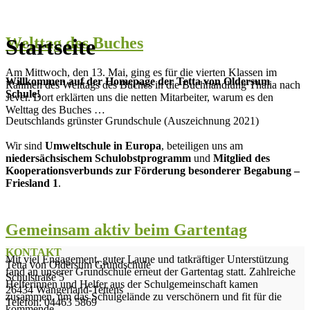
Welttag des Buches
Startseite
Am Mittwoch, den 13. Mai, ging es für die vierten Klassen im
Willkommen auf der Homepage der
Tetta von Oldersum
Rahmen des Welttags des Buches in die Buchhandlung Thalia nach
Schule!
Jever. Dort erklärten uns die netten Mitarbeiter, warum es den
Welttag des Buches …
Deutschlands grünster Grundschule (Auszeichnung 2021)
Wir sind
Umweltschule in Europa
, beteiligen uns am
niedersächsischem Schulobstprogramm
und
Mitglied des
Kooperationsverbunds zur Förderung besonderer Begabung –
Friesland
1
.
Gemeinsam aktiv beim Gartentag
KONTAKT
Mit viel Engagement, guter Laune und tatkräftiger Unterstützung
Tetta von Oldersum Grundschule
fand an unserer Grundschule erneut der Gartentag statt. Zahlreiche
Schulstraße 5
Helferinnen und Helfer aus der Schulgemeinschaft kamen
26434 Wangerland-Tettens
zusammen, um das Schulgelände zu verschönern und fit für die
Telefon: 04463 5869
kommende …