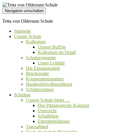
Navigation umschalten
Tetta von Oldersum Schule
Startseite
Unsere Schule
Kollegium
Unsere BufDis
Kollegium im Detail
Schulprogramm
Unser Leitbild
Die Eingangsstufe
Brückenjahr
Kooperationspartner
Bundesfreiwilligendienst
Schülerzeitung
Schultag
Unsere Schule bietet …
Das Pädagogische Konzept
Unterricht
Schulleben
Elternbeteiligung
Tagesablauf
Nach der Schule/Buskinder