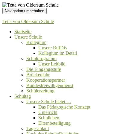
Navigation umschalten
Tetta von Oldersum Schule
Startseite
Unsere Schule
Kollegium
Unsere BufDis
Kollegium im Detail
Schulprogramm
Unser Leitbild
Die Eingangsstufe
Brückenjahr
Kooperationspartner
Bundesfreiwilligendienst
Schülerzeitung
Schultag
Unsere Schule bietet …
Das Pädagogische Konzept
Unterricht
Schulleben
Elternbeteiligung
Tagesablauf
Nach der Schule/Buskinder