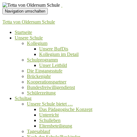
Navigation umschalten
Tetta von Oldersum Schule
Startseite
Unsere Schule
Kollegium
Unsere BufDis
Kollegium im Detail
Schulprogramm
Unser Leitbild
Die Eingangsstufe
Brückenjahr
Kooperationspartner
Bundesfreiwilligendienst
Schülerzeitung
Schultag
Unsere Schule bietet …
Das Pädagogische Konzept
Unterricht
Schulleben
Elternbeteiligung
Tagesablauf
Nach der Schule/Buskinder